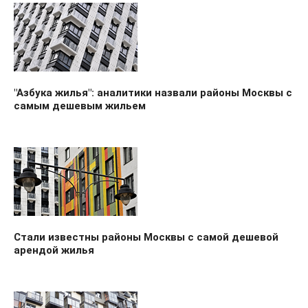
"Азбука жилья": аналитики назвали районы Москвы с
самым дешевым жильем
Стали известны районы Москвы с самой дешевой
арендой жилья