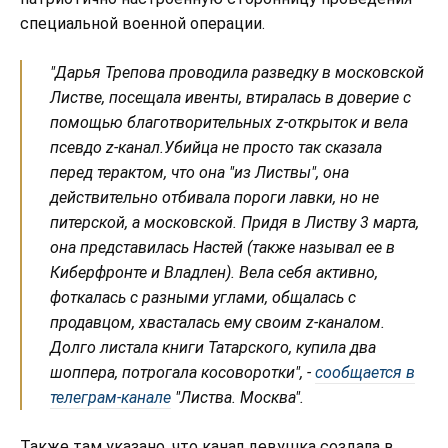
специальной военной операции.
"Дарья Трепова проводила разведку в московской
Листве, посещала ивенты, втиралась в доверие с
помощью благотворительных z-открыток и вела
псевдо z-канал.Убийца не просто так сказала
перед терактом, что она "из Листвы", она
действительно отбивала пороги лавки, но не
питерской, а московской. Придя в Листву 3 марта,
она представилась Настей (также называл ее в
Киберфронте и Владлен). Вела себя активно,
фоткалась с разными углами, общалась с
продавцом, хвасталась ему своим z-каналом.
Долго листала книги Татарского, купила два
шоппера, потрогала косоворотки", -
сообщается в
телеграм-канале
"Листва. Москва".
Также там указано, что канал девушка создала в