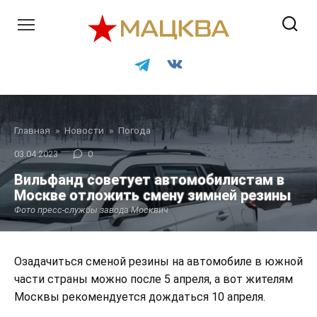
Перейти
к
контенту
Главная
»
Новости
»
Погода
03.04.2023
0
Вильфанд советует автомобилистам в
Москве отложить смену зимней резины
Фото пресс-службы завода Москвич
Озадачиться сменой резины на автомобиле в южной
части страны можно после 5 апреля, а вот жителям
Москвы рекомендуется дождаться 10 апреля.