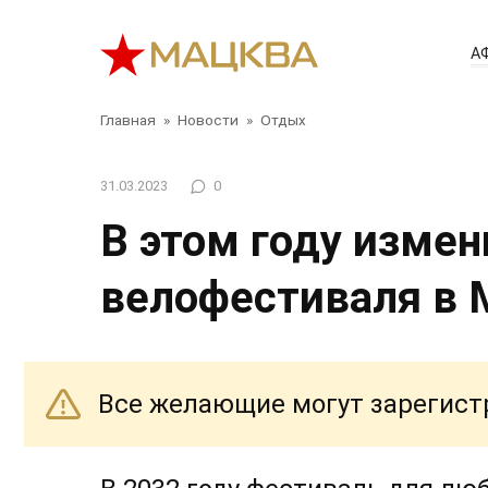
Перейти
к
А
контенту
Главная
»
Новости
»
Отдых
31.03.2023
0
В этом году измен
велофестиваля в 
Все желающие могут зарегист