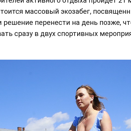
бителей активного отдыха пройдет 21 
стоится массовый экозабег, посвящен
 решение перенести на день позже, ч
ать сразу в двух спортивных меропри