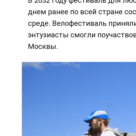
В 2032 году фестиваль для лю
днем ранее по всей стране со
среде. Велофестиваль приняли
энтузиасты смогли поучаствов
Москвы.