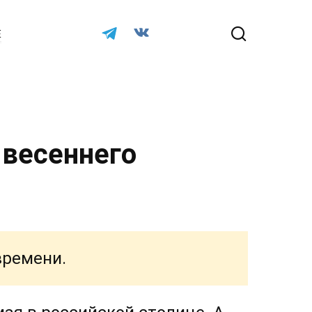
Е
 весеннего
времени.