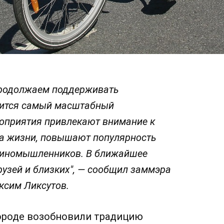
продолжаем поддерживать
оится самый масштабный
роприятия привлекают внимание к
за жизни, повышают популярность
единомышленников. В ближайшее
рузей и близких", — сообщил заммэра
ксим Ликсутов.
городе возобновили традицию