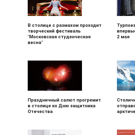
В столице с размахом проходит
Турпое
творческий фестиваль
впервы
"Московская студенческая
2 мая
весна"
Праздничный салют прогремит
Столич
в столице ко Дню защитника
отправ
Отечества
арктич