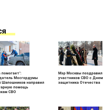
ся
 помогает":
Мэр Москвы поздравил
датель Мосгордумы
участников СВО с Днем
й Шапошников направил
защитника Отечества
тарную помощь
икам СВО