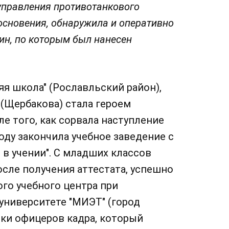
управления противотанкового
основения, обнаружила и оперативно
н, по которым был нанесен
я школа" (Рославльский район),
(Щербакова) стала героем
е того, как сорвала наступление
оду закончила учебное заведение с
 в учении". С младших классов
сле получения аттестата, успешно
ого учебного центра при
ниверситете "МИЭТ" (город
ки офицеров кадра, который