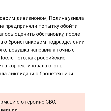
 своим дивизионом, Полина узнала
рые предприняли попытку обойти
алось оценить обстановку, после
а о бронетанковом подразделении
ого, девушка направила точные
осле того, как российские
ина корректировала огонь
ала ликвидацию бронетехники
ормацию о героине СВО,
амилии.