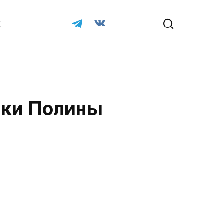
Е
нки Полины