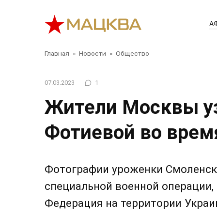
Перейти
к
А
контенту
Главная
»
Новости
»
Общество
07.03.2023
1
Жители Москвы уз
Фотиевой во врем
Фотографии уроженки Смоленско
специальной военной операции,
Федерация на территории Украи