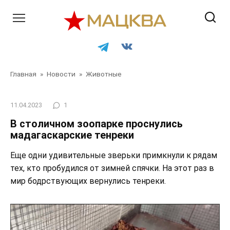
Перейти
к
контенту
Главная
»
Новости
»
Животные
11.04.2023
1
В столичном зоопарке проснулись
мадагаскарские тенреки
Еще одни удивительные зверьки примкнули к рядам
тех, кто пробудился от зимней спячки. На этот раз в
мир бодрствующих вернулись тенреки.