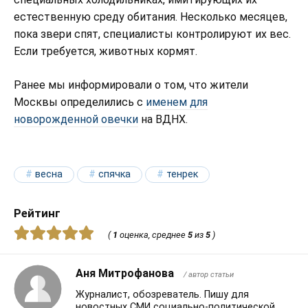
естественную среду обитания. Несколько месяцев,
пока звери спят, специалисты контролируют их вес.
Если требуется, животных кормят.
Ранее мы информировали о том, что жители
Москвы определились с
именем для
новорожденной овечки
на ВДНХ.
весна
спячка
тенрек
Рейтинг
(
1
оценка, среднее
5
из
5
)
Аня Митрофанова
/ автор статьи
Журналист, обозреватель. Пишу для
новостных СМИ социально-политической