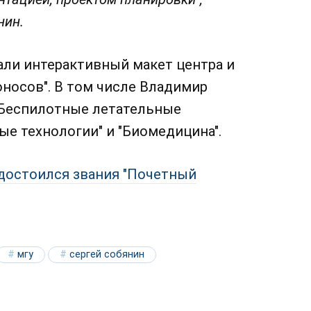
нин.
али интерактивный макет центра и
носов". В том числе Владимир
"Беспилотные летательные
е технологии" и "Биомедицина".
удостоился звания "Почетный
мгу
сергей собянин