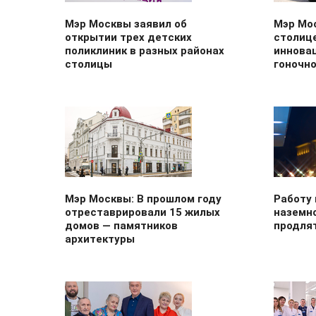
Мэр Москвы заявил об
Мэр Мос
открытии трех детских
столиц
поликлиник в разных районах
иннова
столицы
гоночн
Мэр Москвы: В прошлом году
Работу
отреставрировали 15 жилых
наземн
домов — памятников
продля
архитектуры