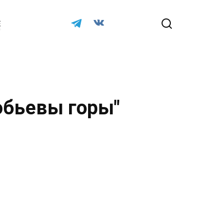
Е
обьевы горы"