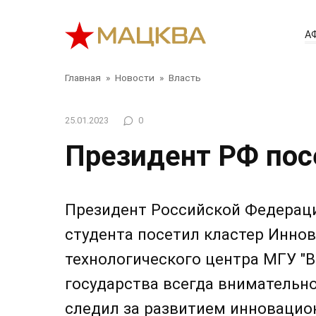
Перейти
к
А
контенту
Главная
»
Новости
»
Власть
25.01.2023
0
Президент РФ пос
Президент Российской Федерац
студента посетил кластер Иннов
технологического центра МГУ "В
государства всегда внимательно
следил за развитием инновацио