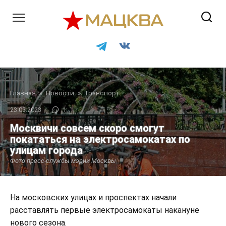
Перейти
к
контенту
Главная
»
Новости
»
Транспорт
23.03.2023
1
Москвичи совсем скоро смогут
покататься на электросамокатах по
улицам города
Фото пресс-службы мэрии Москвы
На московских улицах и проспектах начали
расставлять первые электросамокаты накануне
нового сезона.