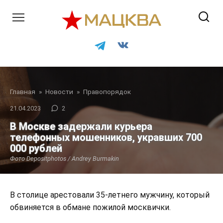
Перейти
к
контенту
Главная
»
Новости
»
Правопорядок
21.04.2023
2
В Москве задержали курьера
телефонных мошенников, укравших 700
000 рублей
Фото Depositphotos / Andrey Burmakin
В столице арестовали 35-летнего мужчину, который
обвиняется в обмане пожилой москвички.