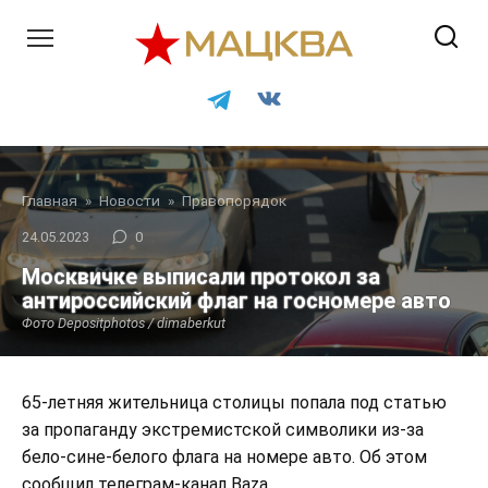
Перейти
к
контенту
Главная
»
Новости
»
Правопорядок
24.05.2023
0
Москвичке выписали протокол за
антироссийский флаг на госномере авто
Фото Depositphotos / dimaberkut
65-летняя жительница столицы попала под статью
за пропаганду экстремистской символики из-за
бело-сине-белого флага на номере авто. Об этом
сообщил телеграм-канал Baza.