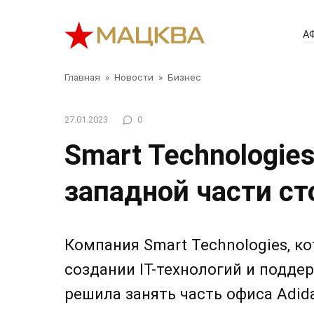
Перейти
к
А
контенту
Главная
»
Новости
»
Бизнес
27.01.2023
0
Smart Technologie
западной части с
Компания Smart Technologies, к
создании IT-технологий и подд
решила занять часть офиса Adid