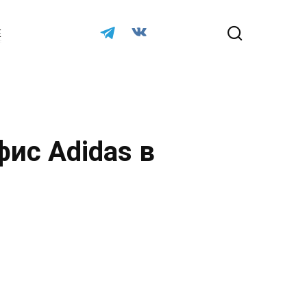
Е
ис Adidas в