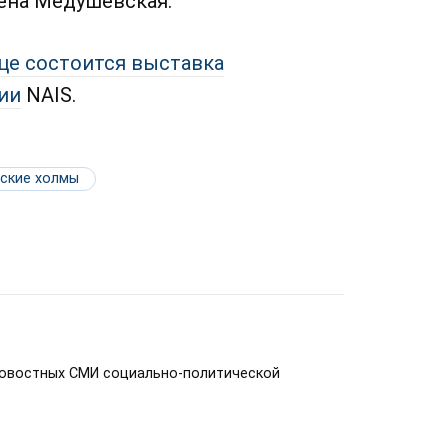
лена Медушевская.
це состоится выставка
ии
NAIS.
ские холмы
новостных СМИ социально-политической