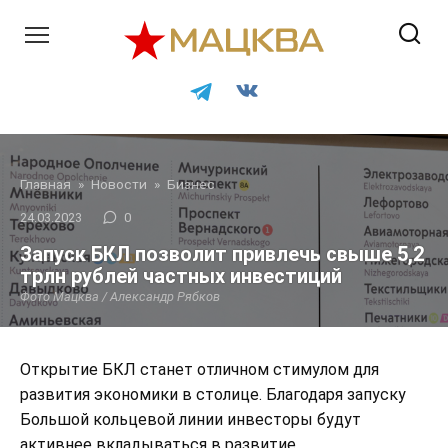
Перейти
к
контенту
Главная
»
Новости
»
Бизнес
24.03.2023
0
Запуск БКЛ позволит привлечь свыше 5,2
трлн рублей частных инвестиций
Фото Мацква / Александр Рябков
Открытие БКЛ станет отличном стимулом для
развития экономики в столице. Благодаря запуску
Большой кольцевой линии инвесторы будут
активнее вкладываться в развитие