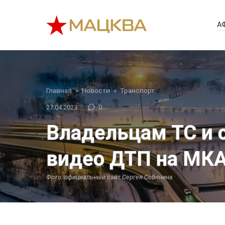
Перейти
к
А
контенту
Главная
»
Новости
»
Транспорт
27.04.2023
0
Владельцам ТС и 
видео ДТП на МК
Фото: официальный сайт Сергея Собянина