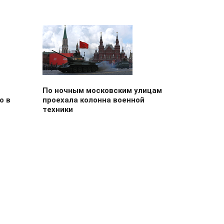
По ночным московским улицам
о в
проехала колонна военной
техники