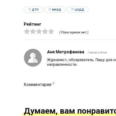
дтп
мкад
цодд
Рейтинг
( Пока оценок нет )
Аня Митрофанова
/ автор статьи
Журналист, обозреватель. Пишу для 
направленности.
0
Комментарии
Думаем, вам понравит