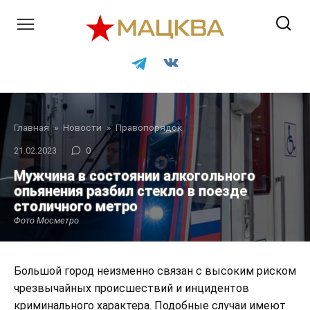
Перейти
к
контенту
Главная
»
Новости
»
Правопорядок
21.02.2023
0
Мужчина в состоянии алкогольного
опьянения разбил стекло в поезде
столичного метро
Фото Мосметро
Большой город неизменно связан с высоким риском
чрезвычайных происшествий и инцидентов
криминального характера. Подобные случаи имеют