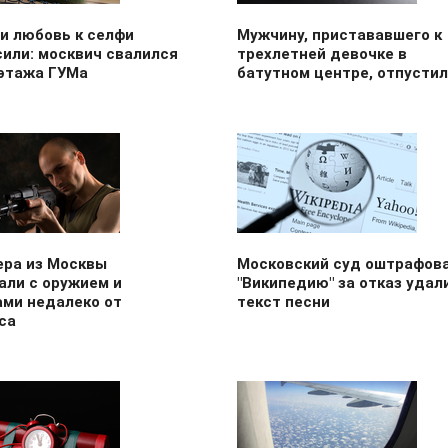
и любовь к селфи
Мужчину, пристававшего к
или: москвич свалился
трехлетней девочке в
 этажа ГУМа
батутном центре, отпусти
ера из Москвы
Московский суд оштрафов
али с оружием и
"Википедию" за отказ удал
ами недалеко от
текст песни
са