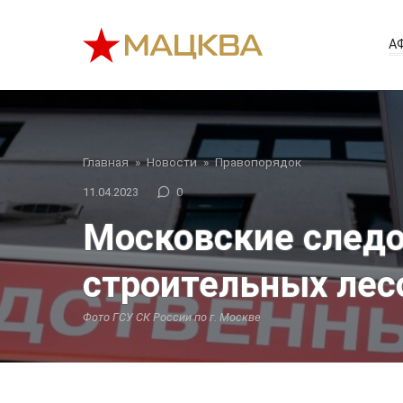
Перейти
к
А
контенту
Главная
»
Новости
»
Правопорядок
11.04.2023
0
Московские следо
строительных лес
Фото ГСУ СК России по г. Москве