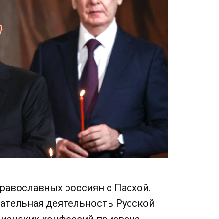
равославных россиян с Пасхой.
дательная деятельность Русской
тианских конфессий призвана