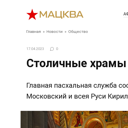
Перейти
к
А
контенту
Главная
»
Новости
»
Общество
17.04.2023
0
Столичные храмы 
Главная пасхальная служба с
Московский и всея Руси Кирил