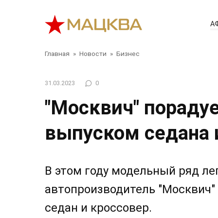
Перейти
к
А
контенту
Главная
»
Новости
»
Бизнес
31.03.2023
0
"Москвич" пораду
выпуском седана и
В этом году модельный ряд ле
автопроизводитель "Москвич" 
седан и кроссовер.