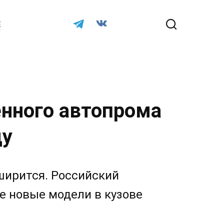
Е
енного автопрома
ду
ширится. Российский
е новые модели в кузове