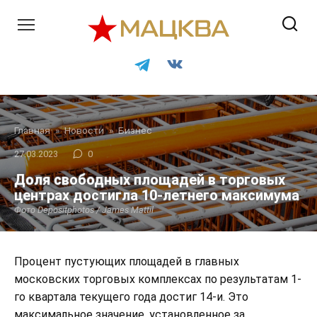
Перейти
к
контенту
Главная
»
Новости
»
Бизнес
27.03.2023
0
Доля свободных площадей в торговых
центрах достигла 10-летнего максимума
Фото Depositphotos / James Mattil
Процент пустующих площадей в главных
московских торговых комплексах по результатам 1-
го квартала текущего года достиг 14-и. Это
максимальное значение, установленное за