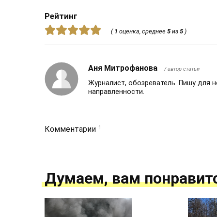
Рейтинг
(
1
оценка, среднее
5
из
5
)
Аня Митрофанова
/ автор статьи
Журналист, обозреватель. Пишу для 
направленности.
1
Комментарии
Думаем, вам понравит