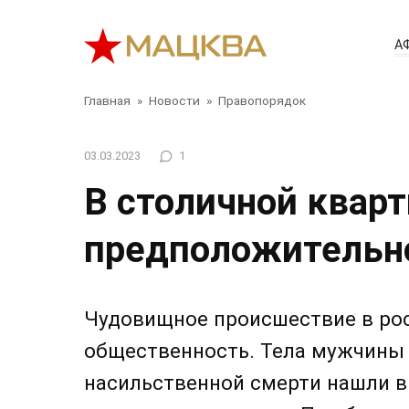
Перейти
к
А
контенту
Главная
»
Новости
»
Правопорядок
03.03.2023
1
В столичной кварт
предположительно
Чудовищное происшествие в ро
общественность. Тела мужчины
насильственной смерти нашли в