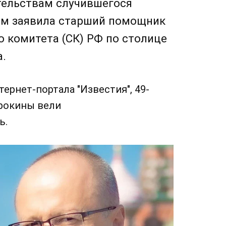
ятельствам случившегося
том заявила старший помощник
 комитета (СК) РФ по столице
а.
рнет-портала "Известия", 49-
орокины вели
ь.