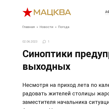
Перейти
к
А
контенту
Главная
»
Новости
»
Погода
02.06.2023
1
Синоптики предуп
выходных
Несмотря на приход лета по кал
радовать жителей столицы жаро
заместителя начальника ситуац