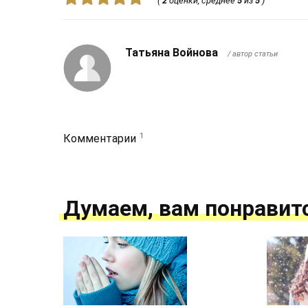
(
2
оценки, среднее
5
из
5
)
Татьяна Войнова
/ автор статьи
1
Комментарии
Думаем, вам понравит