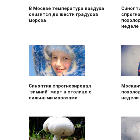
В Москве температура воздуха
Синопт
снизится до шести градусов
спрогно
мороза
похолод
неделе
Синоптик спрогнозировал
Москви
"зимний" март в столице с
похолод
сильными морозами
недели