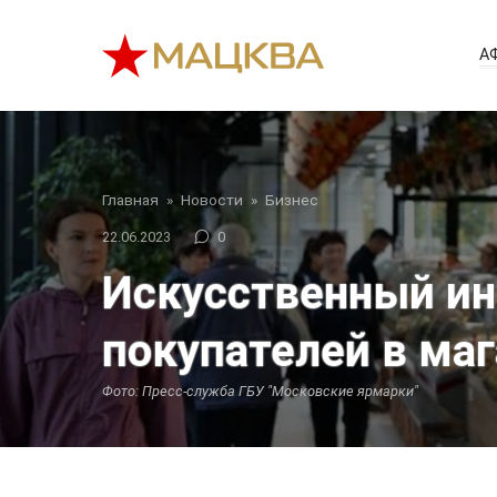
Перейти
к
А
контенту
Главная
»
Новости
»
Бизнес
22.06.2023
0
Искусственный ин
покупателей в маг
Фото: Пресс-служба ГБУ "Московские ярмарки"