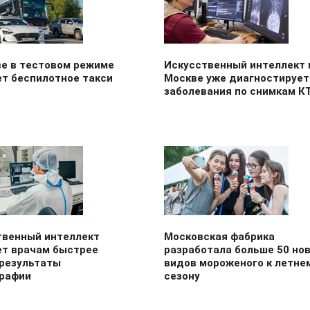
ве в тестовом режиме
Искусственный интеллект 
ет беспилотное такси
Москве уже диагностирует
заболевания по снимкам К
твенный интеллект
Московская фабрика
ет врачам быстрее
разработала больше 50 но
 результаты
видов мороженого к летне
рафии
сезону