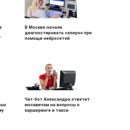
в
В Москве начали
диагностировать склероз при
Т
помощи нейросетей
Чат-бот Александра ответит
вых
москвичам на вопросы о
му
каршеринге и такси