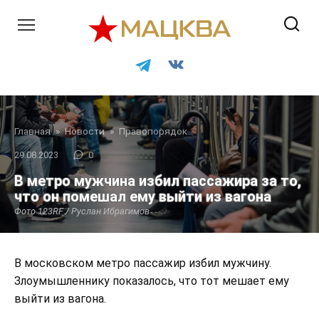
Перейти
к
контенту
Главная
»
Новости
»
Правопорядок
29.08.2023
0
В метро мужчина избил пассажира за то,
что он помешал ему выйти из вагона
Фото 123RF / Руслан Ибрагимов
В московском метро пассажир избил мужчину.
Злоумышленнику показалось, что тот мешает ему
выйти из вагона.