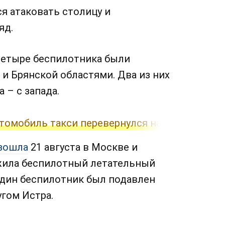
я атаковать столицу и
яд.
а четыре беспилотника были
и Брянской областями. Два из них
 – с запада.
томобиль такси перевернулся на крышу
зошла
21 августа в Москве и
жила беспилотный летательный
 один беспилотник был подавлен
гом Истра.