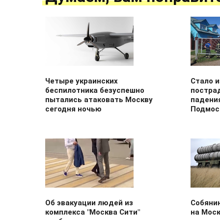
Четыре украинских
Стало и
беспилотника безуспешно
постра
пытались атаковать Москву
падени
сегодня ночью
Подмос
Об эвакуации людей из
Собянин
комплекса "Москва Сити"
на Мос