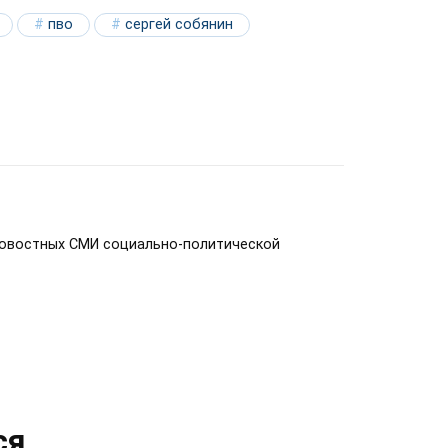
пво
сергей собянин
новостных СМИ социально-политической
ся