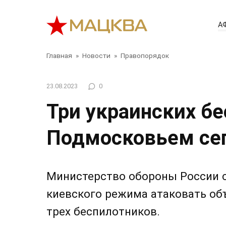
Перейти
к
А
контенту
Главная
»
Новости
»
Правопорядок
23.08.2023
0
Три украинских б
Подмосковьем се
Министерство обороны России 
киевского режима атаковать о
трех беспилотников.