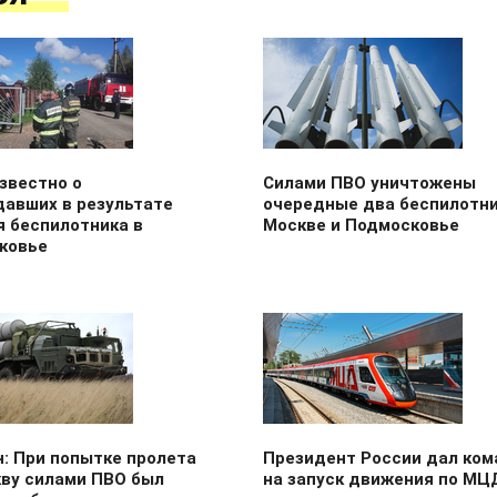
звестно о
Силами ПВО уничтожены
давших в результате
очередные два беспилотни
я беспилотника в
Москве и Подмосковье
ковье
: При попытке пролета
Президент России дал ком
кву силами ПВО был
на запуск движения по МЦ