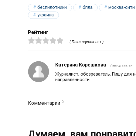
беспилотники
бпла
москва-сити
украина
Рейтинг
( Пока оценок нет )
Катерина Корешкова
/ автор статьи
Журналист, обозреватель. Пишу для 
направленности.
0
Комментарии
Думаем, вам понравит