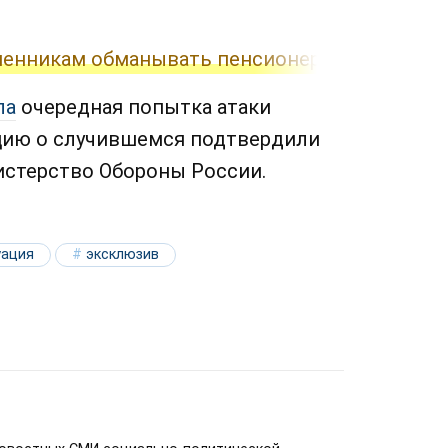
енникам обманывать пенсионеров. Ее задер
ла
очередная попытка атаки
цию о случившемся подтвердили
стерство Обороны России.
уация
эксклюзив