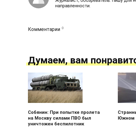
Журналист, обозреватель. Пишу для 
направленности.
0
Комментарии
Думаем, вам понравит
Собянин: При попытке пролета
Странны
на Москву силами ПВО был
Южном 
уничтожен беспилотник