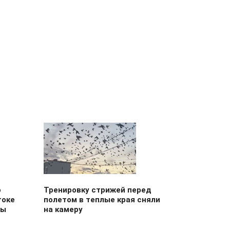
о
Тренировку стрижей перед
токе
полетом в теплые края сняли
цы
на камеру