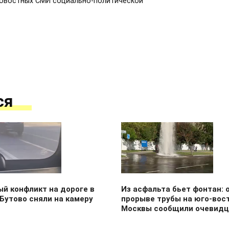
новостных СМИ социально-политической
ся
й конфликт на дороге в
Из асфальта бьет фонтан: 
Бутово сняли на камеру
прорыве трубы на юго-вос
Москвы сообщили очевид