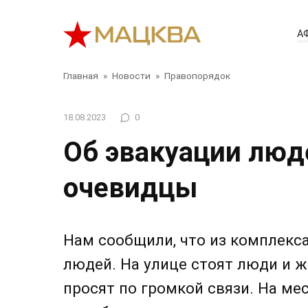
Перейти
к
А
контенту
Главная
»
Новости
»
Правопорядок
18.08.2023
0
Об эвакуации люд
очевидцы
Нам сообщили, что из комплекс
людей. На улице стоят люди и 
просят по громкой связи. На ме