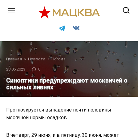
Перейти
к
контенту
Главная
»
Новости
»
Погода
28.06.2023
0
Синоптики предупреждают москвичей о
сильных ливнях
Прогнозируется выпадение почти половины
месячной нормы осадков.
В четверг, 29 июня, и в пятницу, 30 июня, может