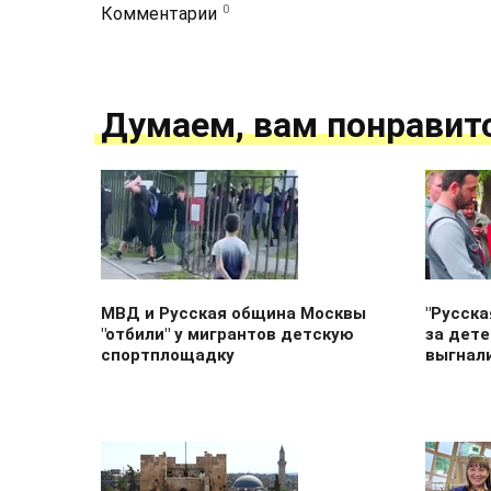
0
Комментарии
Думаем, вам понравит
МВД и Русская община Москвы
"Русска
"отбили" у мигрантов детскую
за дете
спортплощадку
выгнал