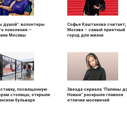
ы душой": волонтеры
Софья Каштанова считает,
го поколения –
Москва – самый приятный
ики Москвы
город для жизни
ставку, посвященную
Звезда сериала "Папины до
ерам столицы, открыли
Новые" раскрыла главное
ынском бульваре
отличие москвичей