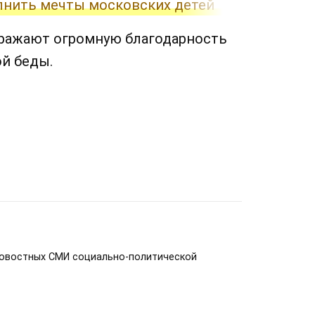
лнить мечты московских детей
ыражают огромную благодарность
ой беды.
новостных СМИ социально-политической