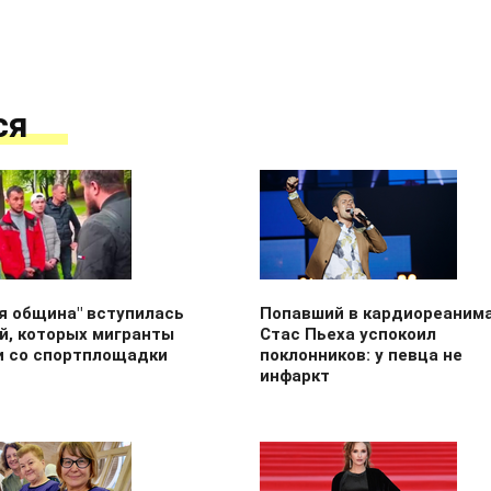
ся
я община" вступилась
Попавший в кардиореаним
й, которых мигранты
Стас Пьеха успокоил
и со спортплощадки
поклонников: у певца не
инфаркт