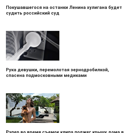
Покушавшегося на останки Ленина хулигана будет
судить российский суд
Рука девушки, перемолотая зернодробилкой,
спасена подмосковными медиками
Рэпер во время съемок клипа поджег крышу дома в