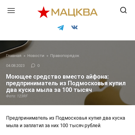
Перейти
к
контенту
Главная
»
Новости
»
Правопорядок
04.08.2023
0
Моющее средство вместо айфона:
предприниматель из Подмосковья купил
два куска мыла за 100 тысяч
Фото: 123RF
Предприниматель из Подмосковья купил два куска
мыла и заплатил за них 100 тысяч рублей.