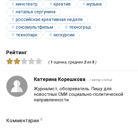
кинотеатр
креатив
музыка
наталья сергунина
российская креативная неделя
союзмультфильм
техноград
технопарк
экскурсии
Рейтинг
(
1
оценка, среднее
2
из
5
)
Катерина Корешкова
/ автор статьи
Журналист, обозреватель. Пишу для
новостных СМИ социально-политической
направленности.
0
Комментарии