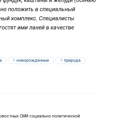
и фундук; каштаны и желуди (осенью
жно положить в специальный
рный комплекс. Специалисты
гостят ими ланей в качестве
а
новорожденные
природа
новостных СМИ социально-политической