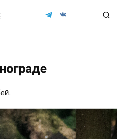
Е
енограде
ей.