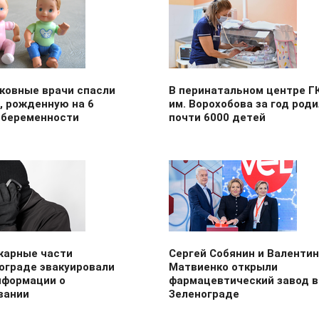
ковные врачи спасли
В перинатальном центре Г
, рожденную на 6
им. Ворохобова за год род
 беременности
почти 6000 детей
жарные части
Сергей Собянин и Валенти
ограде эвакуировали
Матвиенко открыли
нформации о
фармацевтический завод в
вании
Зеленограде