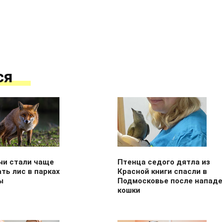
ся
чи стали чаще
Птенца седого дятла из
ть лис в парках
Красной книги спасли в
ы
Подмосковье после напад
кошки