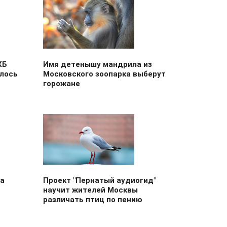
КБ
Имя детенышу мандрила из
илось
Московского зоопарка выберут
горожане
на
Проект "Пернатый аудиогид"
научит жителей Москвы
различать птиц по пению