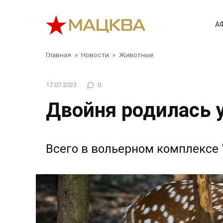
Перейти
к
А
контенту
Главная
»
Новости
»
Животные
17.07.2023
0
Двойня родилась 
Всего в вольерном комплексе 