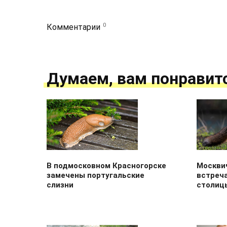
0
Комментарии
Думаем, вам понравит
В подмосковном Красногорске
Москви
замечены португальские
встреча
слизни
столиц