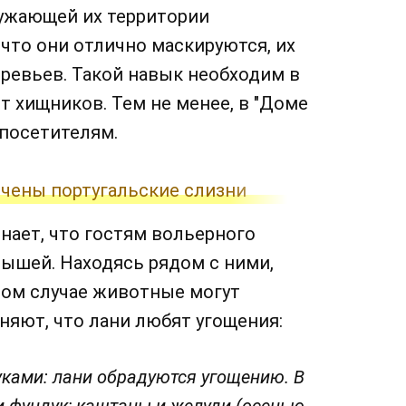
ружающей их территории
 что они отлично маскируются, их
еревьев. Такой навык необходим в
т хищников. Тем не менее, в "Доме
посетителям.
чены португальские слизни
нает, что гостям вольерного
ышей. Находясь рядом с ними,
ном случае животные могут
няют, что лани любят угощения:
уками: лани обрадуются угощению. В