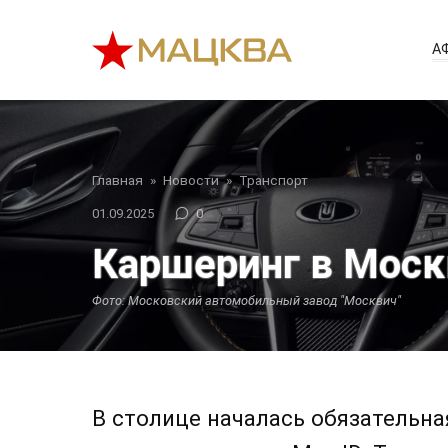
Перейти
к
А
контенту
Главная
»
Новости
»
Транспорт
01.09.2025
0
Каршеринг в Москв
Фото: Московский автомобильный завод "Москвич"
В столице началась обязательн