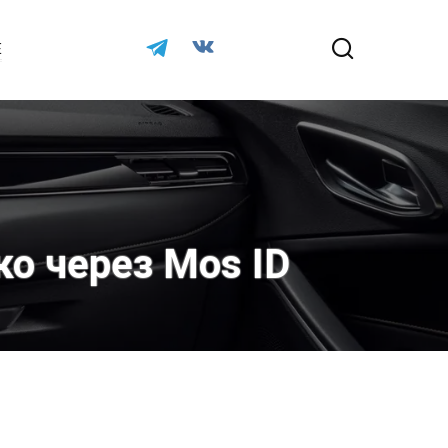
Е
ко через Mos ID