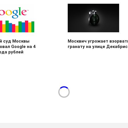
й суд Москвы
Москвич угрожает взорват
вал Google на 4
гранату на улице Декабри
рда рублей