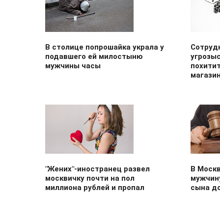
В столице попрошайка украла у
Сотруд
подавшего ей милостыню
угрозы
мужчины часы
похитит
магази
"Жених"-иностранец развел
В Москв
москвичку почти на пол
мужчину
миллиона рублей и пропал
сына д