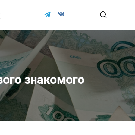
Е
вого знакомого