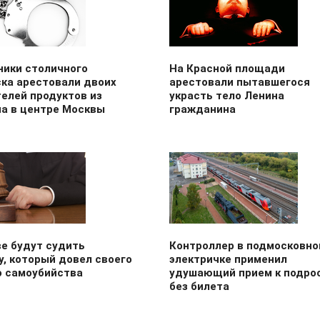
ники столичного
На Красной площади
ска арестовали двоих
арестовали пытавшегося
елей продуктов из
украсть тело Ленина
на в центре Москвы
гражданина
е будут судить
Контроллер в подмосковно
, который довел своего
электричке применил
о самоубийства
удушающий прием к подро
без билета