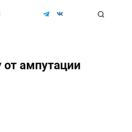
Е
 от ампутации