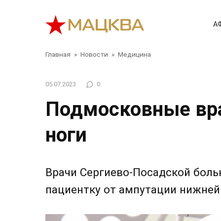
Перейти
к
А
контенту
Главная
»
Новости
»
Медицина
05.07.2023
0
Подмосковные вра
ноги
Врачи Сергиево-Посадской бол
пациентку от ампутации нижней