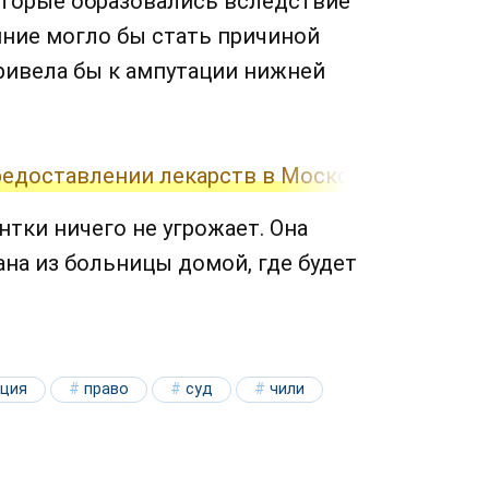
оторые образовались вследствие
яние могло бы стать причиной
ривела бы к ампутации нижней
предоставлении лекарств в Московской облас
тки ничего не угрожает. Она
ана из больницы домой, где будет
ация
право
суд
чили