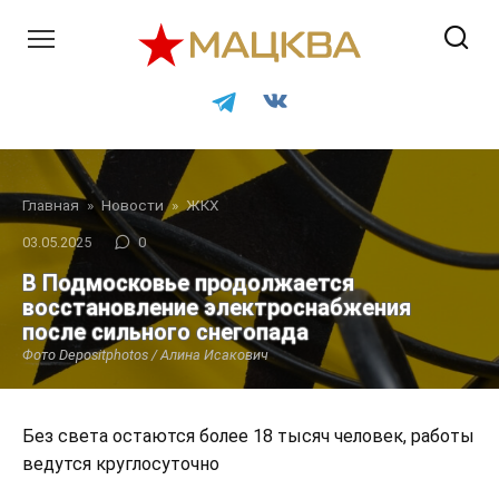
Перейти
к
контенту
Главная
»
Новости
»
ЖКХ
03.05.2025
0
В Подмосковье продолжается
восстановление электроснабжения
после сильного снегопада
Фото Depositphotos / Алина Исакович
Без света остаются более 18 тысяч человек, работы
ведутся круглосуточно