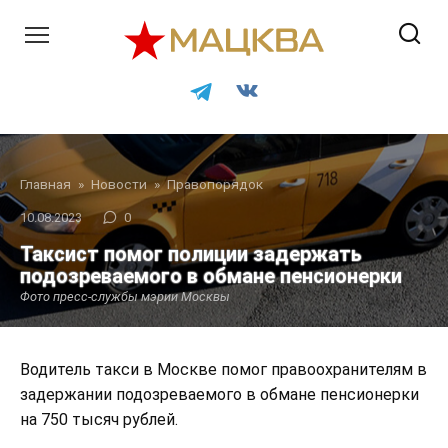
Перейти
к
контенту
Главная
»
Новости
»
Правопорядок
10.08.2023
0
Таксист помог полиции задержать
подозреваемого в обмане пенсионерки
Фото пресс-службы мэрии Москвы
Водитель такси в Москве помог правоохранителям в
задержании подозреваемого в обмане пенсионерки
на 750 тысяч рублей.