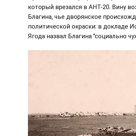
который врезался в АНТ-20. Вину в
Благина, чье дворянское происхож
политической окраски: в докладе И
Ягода назвал Благина "социально ч