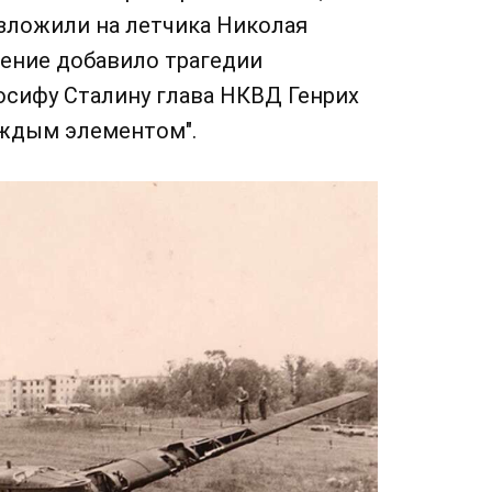
озложили на летчика Николая
дение добавило трагедии
осифу Сталину глава НКВД Генрих
уждым элементом".