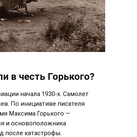
и в честь Горького?
иации начала 1930-х. Самолет
ев. По инициативе писателя
имя Максима Горького —
ля и основоположника
од после катастрофы.