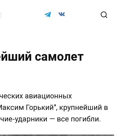
Е
нейший самолет
ических авиационных
Максим Горький", крупнейший в
чие-ударники — все погибли.