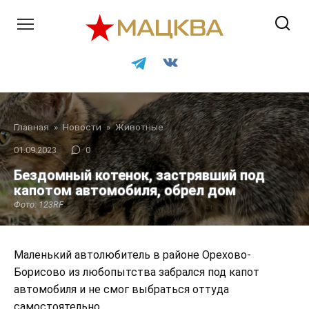
Перейти
к
контенту
Главная
»
Новости
»
Животные
01.09.2023
0
Бездомный котенок, застрявший под
капотом автомобиля, обрел дом
Фото: 123RF
Маленький автолюбитель в районе Орехово-
Борисово из любопытства забрался под капот
автомобиля и не смог выбраться оттуда
самостоятельно.