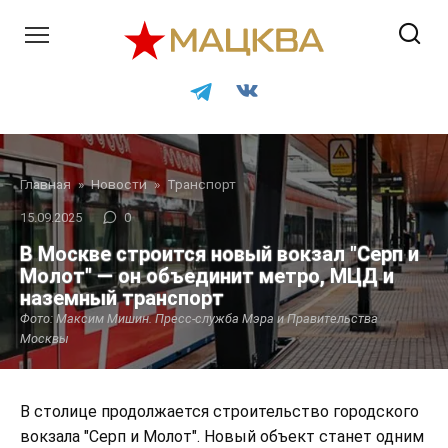
Перейти
к
контенту
Главная
»
Новости
»
Транспорт
15.09.2025
0
В Москве строится новый вокзал "Серп и
Молот" — он объединит метро, МЦД и
наземный транспорт
Фото: Максим Мишин. Пресс-служба Мэра и Правительства
Москвы
В столице продолжается строительство городского
вокзала "Серп и Молот". Новый объект станет одним