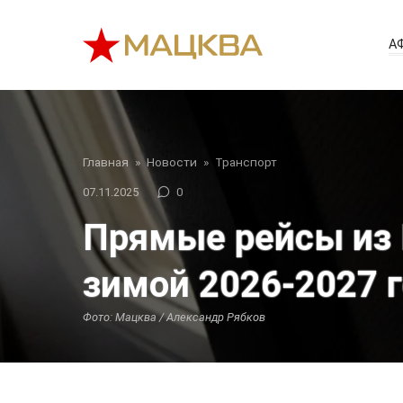
Перейти
к
А
контенту
Главная
»
Новости
»
Транспорт
07.11.2025
0
Прямые рейсы из 
зимой 2026-2027 
Фото: Мацква / Александр Рябков