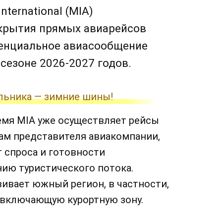
ternational (MIA)
крытия прямых авиарейсов
енциальное авиасообщение
сезоне 2026-2027 годов.
льника — зимние шины!
емя MIA уже осуществляет рейсы
ам представителя авиакомпании,
т спроса и готовности
ию туристического потока.
вивает южный регион, в частности,
 включающую курортную зону.