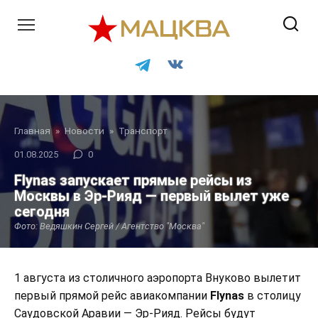
Перейти
к
контенту
Главная
»
Новости
»
Транспорт
01.08.2025
0
Flynas запускает прямые рейсы из
Москвы в Эр-Рияд — первый вылет уже
сегодня
Фото: Ведяшкин Сергей / Агентство "Москва"
1 августа из столичного аэропорта Внуково вылетит
первый прямой рейс авиакомпании
Flynas
в столицу
Саудовской Аравии — Эр-Рияд. Рейсы будут