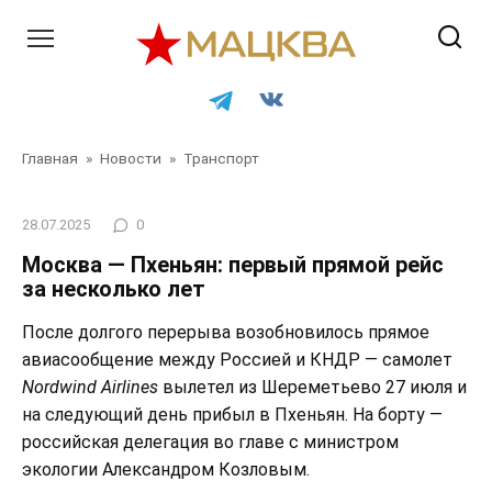
Перейти
к
контенту
Главная
»
Новости
»
Транспорт
28.07.2025
0
Москва — Пхеньян: первый прямой рейс
за несколько лет
После долгого перерыва возобновилось прямое
авиасообщение между Россией и КНДР — самолет
Nordwind Airlines
вылетел из Шереметьево 27 июля и
на следующий день прибыл в Пхеньян. На борту —
российская делегация во главе с министром
экологии Александром Козловым.