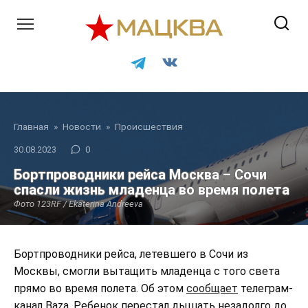
Перейти
к
контенту
Главная
»
Новости
»
Происшествия
30.08.2023
0
Бортпроводники рейса Москва – Сочи
спасли жизнь младенца во время полета
Фото 123RF / Ekaterina Andreeva
Бортпроводники рейса, летевшего в Сочи из
Москвы, смогли вытащить младенца с того света
прямо во время полета. Об этом
сообщает
телеграм-
канал Baza. Ребенок перестал дышать незадолго до