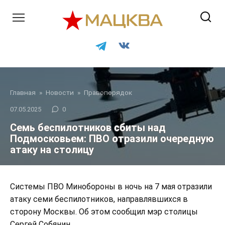
Перейти
к
контенту
Главная
»
Новости
»
Правопорядок
07.05.2025
0
Семь беспилотников сбиты над
Подмосковьем: ПВО отразили очередную
атаку на столицу
Системы ПВО Минобороны в ночь на 7 мая отразили
атаку семи беспилотников, направлявшихся в
сторону Москвы. Об этом сообщил мэр столицы
Сергей Собянин.