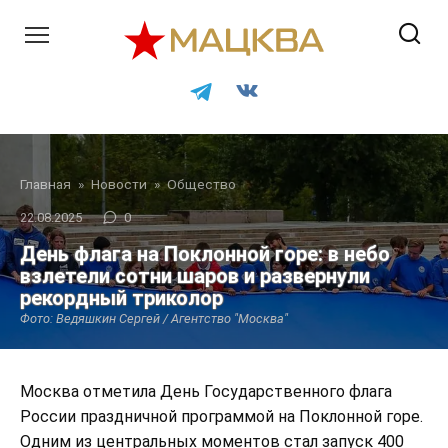
Перейти
к
контенту
Главная
»
Новости
»
Общество
22.08.2025
0
День флага на Поклонной горе: в небо
взлетели сотни шаров и развернули
рекордный триколор
Фото: Ведяшкин Сергей / Агентство "Москва"
Москва отметила День Государственного флага
России праздничной программой на Поклонной горе.
Одним из центральных моментов стал запуск 400