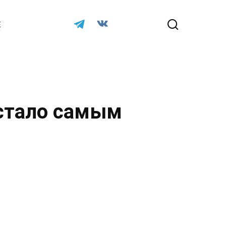
Е
 стало самым