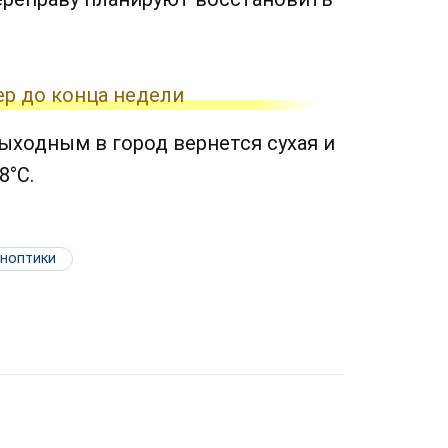
ер до конца недели
ыходным в город вернется сухая и
8°C.
ноптики