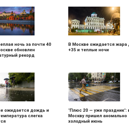
еплая ночь за почти 40
В Москве ожидается жара 
Москве обновлен
+35 и теплые ночи
атурный рекорд
ве ожидается дождь и
"Плюс 20 — уже праздник": 
температура слегка
Москву пришел аномально
тся
холодный июнь