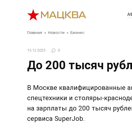
Перейти
к
А
контенту
Главная
»
Новости
»
Бизнес
15.12.2025
0
До 200 тысяч руб
В Москве квалифицированные а
спецтехники и столяры-краснод
на зарплаты до 200 тысяч рубле
сервиса SuperJob.