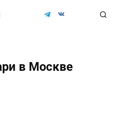
Е
ари в Москве