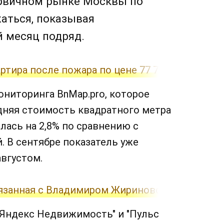
ервичном рынке Москвы по
аться, показывая
 месяц подряд.
ртира после пожара по цене 77 777 рублей
ниторинга BnMap.pro, которое
дняя стоимость квадратного метра
лась на 2,8% по сравнению с
й. В сентябре показатель уже
августом.
язанная с Владимиром Жириновским: 800 млн 
 "Яндекс Недвижимость" и "Пульс