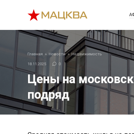
Перейти
к
А
контенту
Главная
»
Новости
»
Недвижимость
18.11.2025
0
Цены на московск
подряд