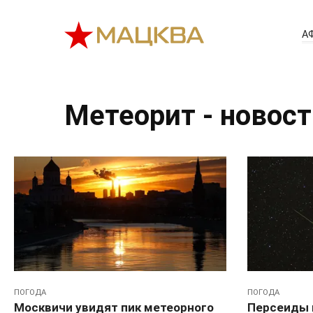
Перейти
к
А
контенту
Метеорит - новос
ПОГОДА
ПОГОДА
Москвичи увидят пик метеорного
Персеиды 