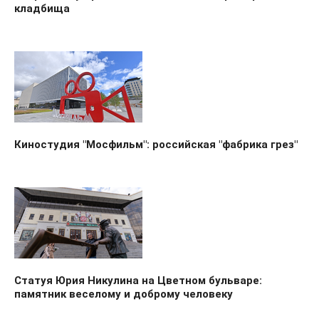
кладбища
Киностудия "Мосфильм": российская "фабрика грез"
Cтатуя Юрия Никулина на Цветном бульваре:
памятник веселому и доброму человеку