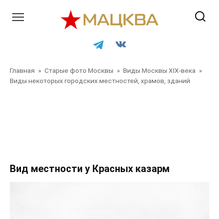
Перейти
к
контенту
Главная
»
Старые фото Москвы
»
Виды Москвы XIX-века
»
Виды некоторых городских местностей, храмов, зданий
Главная
»
Старые фото Москвы
»
Виды Москвы XIX-века
»
Виды некоторых городских местностей, храмов, зданий
»
Главная
»
Старые фото Москвы
»
Виды Москвы XIX-
века
»
Виды некоторых городских местностей, храмов,
зданий
Вид местности у Красных казарм